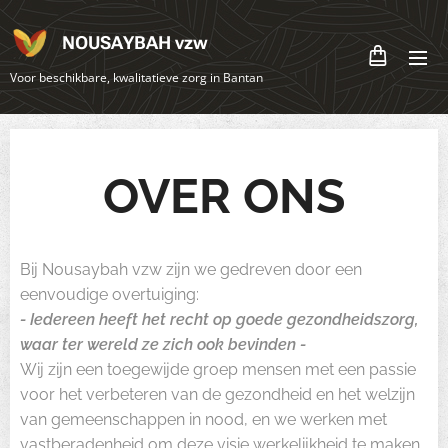
NOUSAYBAH vzw
Voor beschikbare, kwalitatieve zorg in Bantan
OVER
ONS
Bij Nousaybah vzw zijn we gedreven door een
eenvoudige overtuiging:
- Iedereen heeft het recht op goede gezondheidszorg,
waar ter wereld ze zich ook bevinden -
Wij zijn een toegewijde groep mensen met een passie
voor het verbeteren van de gezondheid en het welzijn
van gemeenschappen in nood, en we werken met
vastberadenheid om deze visie werkelijkheid te maken.