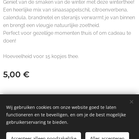
Geniet van de smaken van de winter met deze winterthee!
Een heerlijke mix van sinaasappelschil, citroenverbena,
calendula, brandnetel en steranijs verwarmt je van binnen
en brengt een vleugje natuurlijke zoetheid.
Perfect voor gezellige momenten thuis of om cadeau te
doen!
Hoeveelheid voor 15 kopjes thee.
5,00
€
© 2025 Nousaybah vzw | Alle rechten voorbehouden.
Wij gebruiken cookies om onze website goed te laten
functioneren en te beveiligen, en om je de best mogelijke
Cookies
gebruikerservaring te bieden.
Toevoegen aan de winkelwagen
Accepteer alleen noodzakelijke
Alles accepteren